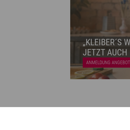
„KLEIBER´S 
JETZT AUCH 
ANMELDUNG ANGEBOT
© 2026 Metzgerei Kleiber | Memmingen
CMS
& DESIGN by
pfe